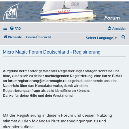
Micro Magic Forum
Deutschland
FAQ
Anmelden
S
Webseite
Foren-Übersicht
Select Language
▼
u
c
Micro Magic Forum Deutschland - Registrierung
h
e
Aufgrund vermehrter gefälschter Registrierungsanfragen schreibe uns
bitte, zusätzlich zu deiner nachfolgenden Registrierung, eine kurze E-Mail
an forumregistrierung@micromagic-rc-segeln.de oder sende uns eine
Nachricht über das Kontaktformular, damit wir deine
Registrierungsanfrage als echt identifizieren können.
Danke für deine Hilfe und dein Verständnis!
Mit der Registrierung in diesem Forum und dessen Nutzung
stimmst du den folgenden Nutzungsbedingungen zu und
akzeptierst diese.