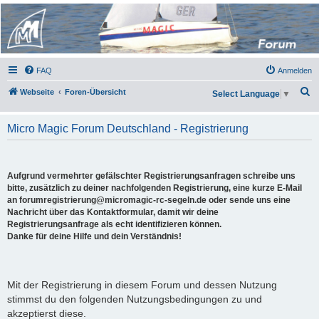
Micro Magic Forum
Deutschland
FAQ
Anmelden
S
Webseite
Foren-Übersicht
Select Language
▼
u
c
Micro Magic Forum Deutschland - Registrierung
h
e
Aufgrund vermehrter gefälschter Registrierungsanfragen schreibe uns
bitte, zusätzlich zu deiner nachfolgenden Registrierung, eine kurze E-Mail
an forumregistrierung@micromagic-rc-segeln.de oder sende uns eine
Nachricht über das Kontaktformular, damit wir deine
Registrierungsanfrage als echt identifizieren können.
Danke für deine Hilfe und dein Verständnis!
Mit der Registrierung in diesem Forum und dessen Nutzung
stimmst du den folgenden Nutzungsbedingungen zu und
akzeptierst diese.