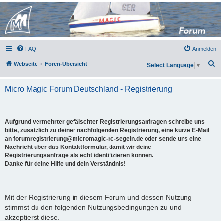
Micro Magic Forum
Deutschland
FAQ
Anmelden
S
Webseite
Foren-Übersicht
Select Language
▼
u
c
Micro Magic Forum Deutschland - Registrierung
h
e
Aufgrund vermehrter gefälschter Registrierungsanfragen schreibe uns
bitte, zusätzlich zu deiner nachfolgenden Registrierung, eine kurze E-Mail
an forumregistrierung@micromagic-rc-segeln.de oder sende uns eine
Nachricht über das Kontaktformular, damit wir deine
Registrierungsanfrage als echt identifizieren können.
Danke für deine Hilfe und dein Verständnis!
Mit der Registrierung in diesem Forum und dessen Nutzung
stimmst du den folgenden Nutzungsbedingungen zu und
akzeptierst diese.