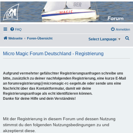
Micro Magic Forum
Deutschland
FAQ
Anmelden
S
Webseite
Foren-Übersicht
Select Language
▼
u
c
Micro Magic Forum Deutschland - Registrierung
h
e
Aufgrund vermehrter gefälschter Registrierungsanfragen schreibe uns
bitte, zusätzlich zu deiner nachfolgenden Registrierung, eine kurze E-Mail
an forumregistrierung@micromagic-rc-segeln.de oder sende uns eine
Nachricht über das Kontaktformular, damit wir deine
Registrierungsanfrage als echt identifizieren können.
Danke für deine Hilfe und dein Verständnis!
Mit der Registrierung in diesem Forum und dessen Nutzung
stimmst du den folgenden Nutzungsbedingungen zu und
akzeptierst diese.