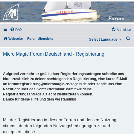
Micro Magic Forum
Deutschland
FAQ
Anmelden
S
Webseite
Foren-Übersicht
Select Language
▼
u
c
Micro Magic Forum Deutschland - Registrierung
h
e
Aufgrund vermehrter gefälschter Registrierungsanfragen schreibe uns
bitte, zusätzlich zu deiner nachfolgenden Registrierung, eine kurze E-Mail
an forumregistrierung@micromagic-rc-segeln.de oder sende uns eine
Nachricht über das Kontaktformular, damit wir deine
Registrierungsanfrage als echt identifizieren können.
Danke für deine Hilfe und dein Verständnis!
Mit der Registrierung in diesem Forum und dessen Nutzung
stimmst du den folgenden Nutzungsbedingungen zu und
akzeptierst diese.