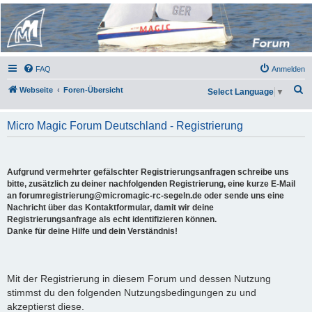
Micro Magic Forum
Deutschland
FAQ
Anmelden
S
Webseite
Foren-Übersicht
Select Language
▼
u
c
Micro Magic Forum Deutschland - Registrierung
h
e
Aufgrund vermehrter gefälschter Registrierungsanfragen schreibe uns
bitte, zusätzlich zu deiner nachfolgenden Registrierung, eine kurze E-Mail
an forumregistrierung@micromagic-rc-segeln.de oder sende uns eine
Nachricht über das Kontaktformular, damit wir deine
Registrierungsanfrage als echt identifizieren können.
Danke für deine Hilfe und dein Verständnis!
Mit der Registrierung in diesem Forum und dessen Nutzung
stimmst du den folgenden Nutzungsbedingungen zu und
akzeptierst diese.