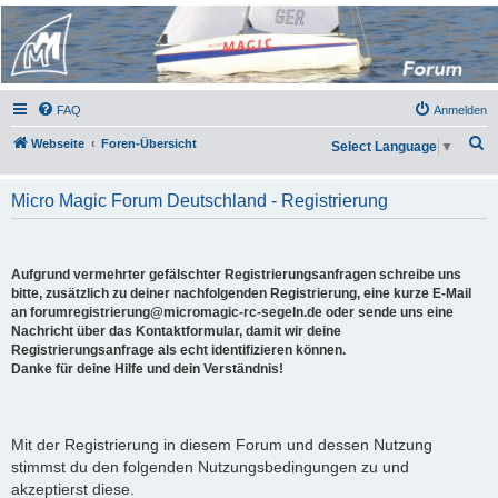
Micro Magic Forum
Deutschland
FAQ
Anmelden
S
Webseite
Foren-Übersicht
Select Language
▼
u
c
Micro Magic Forum Deutschland - Registrierung
h
e
Aufgrund vermehrter gefälschter Registrierungsanfragen schreibe uns
bitte, zusätzlich zu deiner nachfolgenden Registrierung, eine kurze E-Mail
an forumregistrierung@micromagic-rc-segeln.de oder sende uns eine
Nachricht über das Kontaktformular, damit wir deine
Registrierungsanfrage als echt identifizieren können.
Danke für deine Hilfe und dein Verständnis!
Mit der Registrierung in diesem Forum und dessen Nutzung
stimmst du den folgenden Nutzungsbedingungen zu und
akzeptierst diese.