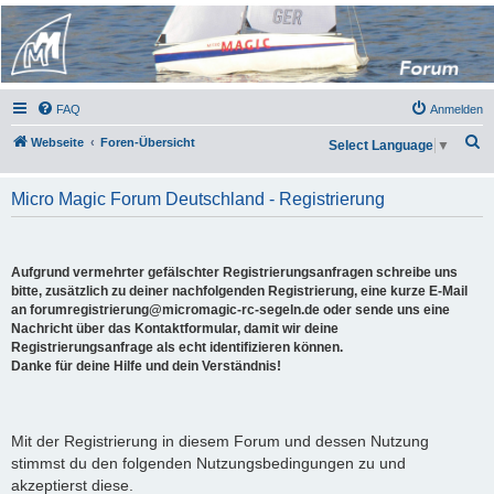
Micro Magic Forum
Deutschland
FAQ
Anmelden
S
Webseite
Foren-Übersicht
Select Language
▼
u
c
Micro Magic Forum Deutschland - Registrierung
h
e
Aufgrund vermehrter gefälschter Registrierungsanfragen schreibe uns
bitte, zusätzlich zu deiner nachfolgenden Registrierung, eine kurze E-Mail
an forumregistrierung@micromagic-rc-segeln.de oder sende uns eine
Nachricht über das Kontaktformular, damit wir deine
Registrierungsanfrage als echt identifizieren können.
Danke für deine Hilfe und dein Verständnis!
Mit der Registrierung in diesem Forum und dessen Nutzung
stimmst du den folgenden Nutzungsbedingungen zu und
akzeptierst diese.