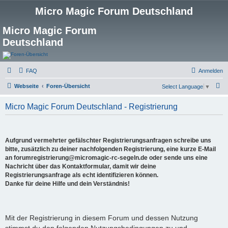
Micro Magic Forum Deutschland
Micro Magic Forum
Deutschland
FAQ
Anmelden
S
Webseite
Foren-Übersicht
Select Language
▼
u
Micro Magic Forum Deutschland - Registrierung
c
h
e
Aufgrund vermehrter gefälschter Registrierungsanfragen schreibe uns
bitte, zusätzlich zu deiner nachfolgenden Registrierung, eine kurze E-Mail
an forumregistrierung@micromagic-rc-segeln.de oder sende uns eine
Nachricht über das Kontaktformular, damit wir deine
Registrierungsanfrage als echt identifizieren können.
Danke für deine Hilfe und dein Verständnis!
Mit der Registrierung in diesem Forum und dessen Nutzung
stimmst du den folgenden Nutzungsbedingungen zu und