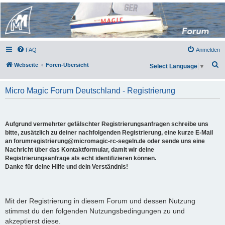
Micro Magic Forum
Deutschland
FAQ
Anmelden
S
Webseite
Foren-Übersicht
Select Language
▼
u
c
Micro Magic Forum Deutschland - Registrierung
h
e
Aufgrund vermehrter gefälschter Registrierungsanfragen schreibe uns
bitte, zusätzlich zu deiner nachfolgenden Registrierung, eine kurze E-Mail
an forumregistrierung@micromagic-rc-segeln.de oder sende uns eine
Nachricht über das Kontaktformular, damit wir deine
Registrierungsanfrage als echt identifizieren können.
Danke für deine Hilfe und dein Verständnis!
Mit der Registrierung in diesem Forum und dessen Nutzung
stimmst du den folgenden Nutzungsbedingungen zu und
akzeptierst diese.