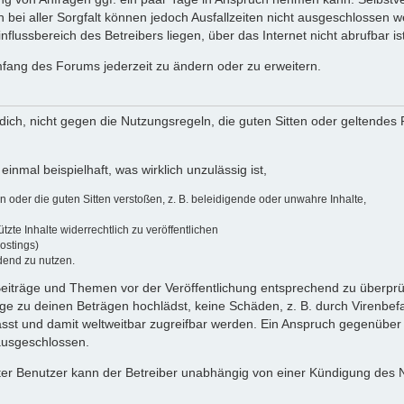
 bei aller Sorgfalt können jedoch Ausfallzeiten nicht ausgeschlossen 
flussbereich des Betreibers liegen, über das Internet nicht abrufbar ist
umfang des Forums jederzeit zu ändern oder zu erweitern.
u dich, nicht gegen die Nutzungsregeln, die guten Sitten oder geltendes
einmal beispielhaft, was wirklich unzulässig ist,
oder die guten Sitten verstoßen, z. B. beleidigende oder unwahre Inhalte,
zte Inhalte widerrechtlich zu veröffentlichen
ostings)
dend zu nutzen.
e Beiträge und Themen vor der Veröffentlichung entsprechend zu überprüf
 zu deinen Beträgen hochlädst, keine Schäden, z. B. durch Virenbefal
st und damit weltweitbar zugreifbar werden. Ein Anspruch gegenüber
 ausgeschlossen.
ierter Benutzer kann der Betreiber unabhängig von einer Kündigung des