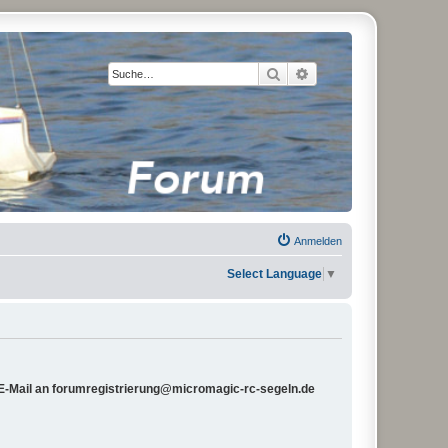
Suche
Erweiterte Suche
Anmelden
Select Language
▼
e E-Mail an forumregistrierung@micromagic-rc-segeln.de