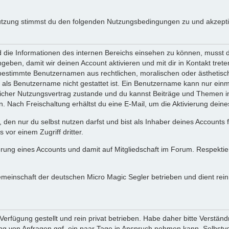
utzung stimmst du den folgenden Nutzungsbedingungen zu und akzeptie
ie Informationen des internen Bereichs einsehen zu können, musst du 
ngeben, damit wir deinen Account aktivieren und mit dir in Kontakt tre
s bestimmte Benutzernamen aus rechtlichen, moralischen oder ästhetis
ls Benutzername nicht gestattet ist. Ein Benutzername kann nur einma
icher Nutzungsvertrag zustande und du kannst Beiträge und Themen im
Nach Freischaltung erhältst du eine E-Mail, um die Aktivierung deine
 den nur du selbst nutzen darfst und bist als Inhaber deines Accounts
vor einem Zugriff dritter.
erung eines Accounts und damit auf Mitgliedschaft im Forum. Respekti
gemeinschaft der deutschen Micro Magic Segler betrieben und dient re
erfügung gestellt und rein privat betrieben. Habe daher bitte Verständ
g von Anfragen ggf. ein paar Tage in Anspruch nehmen kann. Selbstver