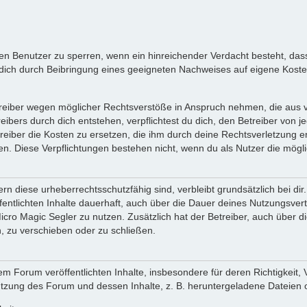
inen Benutzer zu sperren, wenn ein hinreichender Verdacht besteht, d
ich durch Beibringung eines geeigneten Nachweises auf eigene Kost
reiber wegen möglicher Rechtsverstöße in Anspruch nehmen, die aus vo
ibers durch dich entstehen, verpflichtest du dich, den Betreiber von 
iber die Kosten zu ersetzen, die ihm durch deine Rechtsverletzung ent
zen. Diese Verpflichtungen bestehen nicht, wenn du als Nutzer die mögli
n diese urheberrechtsschutzfähig sind, verbleibt grundsätzlich bei d
öffentlichten Inhalte dauerhaft, auch über die Dauer deines Nutzungsve
cro Magic Segler zu nutzen. Zusätzlich hat der Betreiber, auch über 
, zu verschieben oder zu schließen.
m Forum veröffentlichten Inhalte, insbesondere für deren Richtigkeit, 
Nutzung des Forum und dessen Inhalte, z. B. heruntergeladene Dateien