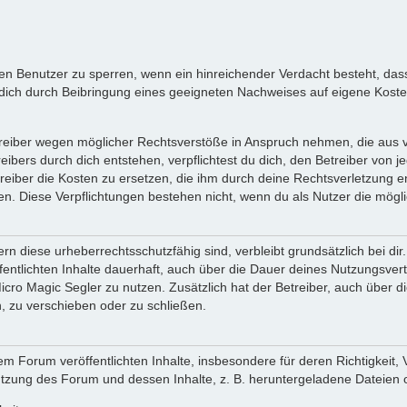
inen Benutzer zu sperren, wenn ein hinreichender Verdacht besteht, d
ich durch Beibringung eines geeigneten Nachweises auf eigene Kost
reiber wegen möglicher Rechtsverstöße in Anspruch nehmen, die aus vo
ibers durch dich entstehen, verpflichtest du dich, den Betreiber von 
iber die Kosten zu ersetzen, die ihm durch deine Rechtsverletzung ent
zen. Diese Verpflichtungen bestehen nicht, wenn du als Nutzer die mögli
n diese urheberrechtsschutzfähig sind, verbleibt grundsätzlich bei d
öffentlichten Inhalte dauerhaft, auch über die Dauer deines Nutzungsve
cro Magic Segler zu nutzen. Zusätzlich hat der Betreiber, auch über 
, zu verschieben oder zu schließen.
m Forum veröffentlichten Inhalte, insbesondere für deren Richtigkeit, 
Nutzung des Forum und dessen Inhalte, z. B. heruntergeladene Dateien