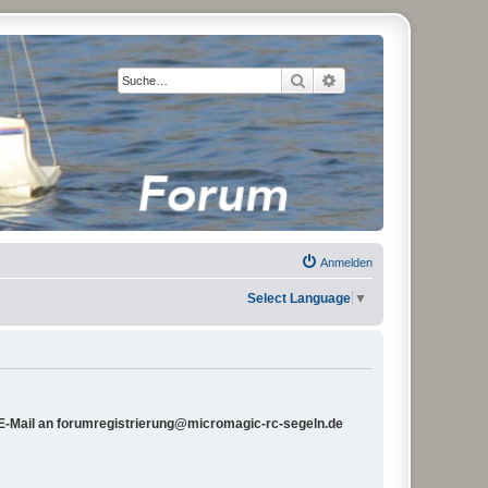
Suche
Erweiterte Suche
Anmelden
Select Language
▼
e E-Mail an forumregistrierung@micromagic-rc-segeln.de