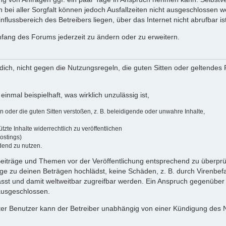
 bei aller Sorgfalt können jedoch Ausfallzeiten nicht ausgeschlossen 
flussbereich des Betreibers liegen, über das Internet nicht abrufbar ist
umfang des Forums jederzeit zu ändern oder zu erweitern.
u dich, nicht gegen die Nutzungsregeln, die guten Sitten oder geltendes
einmal beispielhaft, was wirklich unzulässig ist,
oder die guten Sitten verstoßen, z. B. beleidigende oder unwahre Inhalte,
zte Inhalte widerrechtlich zu veröffentlichen
ostings)
dend zu nutzen.
e Beiträge und Themen vor der Veröffentlichung entsprechend zu überprüf
 zu deinen Beträgen hochlädst, keine Schäden, z. B. durch Virenbefal
st und damit weltweitbar zugreifbar werden. Ein Anspruch gegenüber
 ausgeschlossen.
ierter Benutzer kann der Betreiber unabhängig von einer Kündigung des