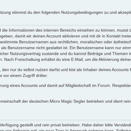
utzung stimmst du den folgenden Nutzungsbedingungen zu und akzeptie
ie Informationen des internen Bereichs einsehen zu können, musst du 
ngeben, damit wir deinen Account aktivieren und mit dir in Kontakt tre
s bestimmte Benutzernamen aus rechtlichen, moralischen oder ästhetis
ls Benutzername nicht gestattet ist. Ein Benutzername kann nur einma
icher Nutzungsvertrag zustande und du kannst Beiträge und Themen im
Nach Freischaltung erhältst du eine E-Mail, um die Aktivierung deine
 den nur du selbst nutzen darfst und bist als Inhaber deines Accounts
vor einem Zugriff dritter.
erung eines Accounts und damit auf Mitgliedschaft im Forum. Respekti
gemeinschaft der deutschen Micro Magic Segler betrieben und dient re
erfügung gestellt und rein privat betrieben. Habe daher bitte Verständ
g von Anfragen ggf. ein paar Tage in Anspruch nehmen kann. Selbstver