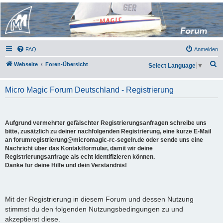
Micro Magic Forum
Deutschland
FAQ
Anmelden
S
Webseite
Foren-Übersicht
Select Language
▼
u
c
Micro Magic Forum Deutschland - Registrierung
h
e
Aufgrund vermehrter gefälschter Registrierungsanfragen schreibe uns
bitte, zusätzlich zu deiner nachfolgenden Registrierung, eine kurze E-Mail
an forumregistrierung@micromagic-rc-segeln.de oder sende uns eine
Nachricht über das Kontaktformular, damit wir deine
Registrierungsanfrage als echt identifizieren können.
Danke für deine Hilfe und dein Verständnis!
Mit der Registrierung in diesem Forum und dessen Nutzung
stimmst du den folgenden Nutzungsbedingungen zu und
akzeptierst diese.