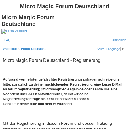
Micro Magic Forum Deutschland
Micro Magic Forum
Deutschland
FAQ
Anmelden
S
Webseite
Foren-Übersicht
Select Language
▼
u
Micro Magic Forum Deutschland - Registrierung
c
h
e
Aufgrund vermehrter gefälschter Registrierungsanfragen schreibe uns
bitte, zusätzlich zu deiner nachfolgenden Registrierung, eine kurze E-Mail
an forumregistrierung@micromagic-rc-segeln.de oder sende uns eine
Nachricht über das Kontaktformular, damit wir deine
Registrierungsanfrage als echt identifizieren können.
Danke für deine Hilfe und dein Verständnis!
Mit der Registrierung in diesem Forum und dessen Nutzung
stimmst du den folgenden Nutzungsbedingungen zu und