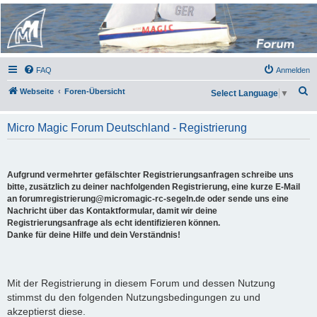
Micro Magic Forum
Deutschland
FAQ
Anmelden
S
Webseite
Foren-Übersicht
Select Language
▼
u
c
Micro Magic Forum Deutschland - Registrierung
h
e
Aufgrund vermehrter gefälschter Registrierungsanfragen schreibe uns
bitte, zusätzlich zu deiner nachfolgenden Registrierung, eine kurze E-Mail
an forumregistrierung@micromagic-rc-segeln.de oder sende uns eine
Nachricht über das Kontaktformular, damit wir deine
Registrierungsanfrage als echt identifizieren können.
Danke für deine Hilfe und dein Verständnis!
Mit der Registrierung in diesem Forum und dessen Nutzung
stimmst du den folgenden Nutzungsbedingungen zu und
akzeptierst diese.