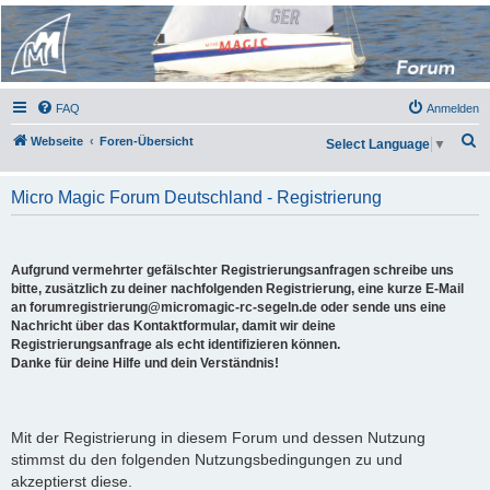
Micro Magic Forum
Deutschland
FAQ
Anmelden
S
Webseite
Foren-Übersicht
Select Language
▼
u
c
Micro Magic Forum Deutschland - Registrierung
h
e
Aufgrund vermehrter gefälschter Registrierungsanfragen schreibe uns
bitte, zusätzlich zu deiner nachfolgenden Registrierung, eine kurze E-Mail
an forumregistrierung@micromagic-rc-segeln.de oder sende uns eine
Nachricht über das Kontaktformular, damit wir deine
Registrierungsanfrage als echt identifizieren können.
Danke für deine Hilfe und dein Verständnis!
Mit der Registrierung in diesem Forum und dessen Nutzung
stimmst du den folgenden Nutzungsbedingungen zu und
akzeptierst diese.