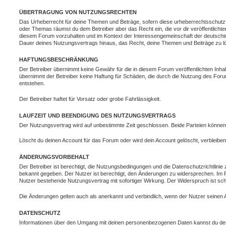
ÜBERTRAGUNG VON NUTZUNGSRECHTEN
Das Urheberrecht für deine Themen und Beträge, sofern diese urheberrechtsschutzfähi
oder Themas räumst du dem Betreiber aber das Recht ein, die vor dir veröffentlichte
diesem Forum vorzuhalten und im Kontext der Interessengemeinschaft der deutschten
Dauer deines Nutzungsvertrags hinaus, das Recht, deine Themen und Beiträge zu lö
HAFTUNGSBESCHRÄNKUNG
Der Betreiber übernimmt keine Gewähr für die in diesem Forum veröffentlichten Inhalte
übernimmt der Betreiber keine Haftung für Schäden, die durch die Nutzung des For
entstehen.
Der Betreiber haftet für Vorsatz oder grobe Fahrlässigkeit.
LAUFZEIT UND BEENDIGUNG DES NUTZUNGSVERTRAGS
Der Nutzungsvertrag wird auf unbestimmte Zeit geschlossen. Beide Parteien können 
Löscht du deinen Account für das Forum oder wird dein Account gelöscht, verbleiben
ÄNDERUNGSVORBEHALT
Der Betreiber ist berechtigt, die Nutzungsbedingungen und die Datenschutzrichtlini
bekannt gegeben. Der Nutzer ist berechtigt, den Änderungen zu widersprechen. Im 
Nutzer bestehende Nutzungsvertrag mit sofortiger Wirkung. Der Widerspruch ist schr
Die Änderungen gelten auch als anerkannt und verbindlich, wenn der Nutzer seinen A
DATENSCHUTZ
Informationen über den Umgang mit deinen personenbezogenen Daten kannst du der