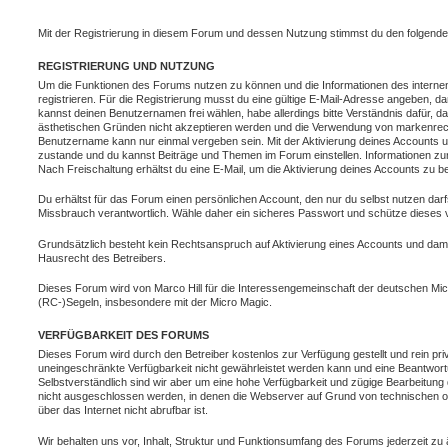
Mit der Registrierung in diesem Forum und dessen Nutzung stimmst du den folgend
REGISTRIERUNG UND NUTZUNG
Um die Funktionen des Forums nutzen zu können und die Informationen des interne
registrieren. Für die Registrierung musst du eine gültige E-Mail-Adresse angeben, dam
kannst deinen Benutzernamen frei wählen, habe allerdings bitte Verständnis dafür,
ästhetischen Gründen nicht akzeptieren werden und die Verwendung von markenrecht
Benutzername kann nur einmal vergeben sein. Mit der Aktivierung deines Accounts 
zustande und du kannst Beiträge und Themen im Forum einstellen. Informationen z
Nach Freischaltung erhältst du eine E-Mail, um die Aktivierung deines Accounts zu be
Du erhältst für das Forum einen persönlichen Account, den nur du selbst nutzen darf
Missbrauch verantwortlich. Wähle daher ein sicheres Passwort und schütze dieses vor
Grundsätzlich besteht kein Rechtsanspruch auf Aktivierung eines Accounts und damit
Hausrecht des Betreibers.
Dieses Forum wird von Marco Hill für die Interessengemeinschaft der deutschen Mic
(RC-)Segeln, insbesondere mit der Micro Magic.
VERFÜGBARKEIT DES FORUMS
Dieses Forum wird durch den Betreiber kostenlos zur Verfügung gestellt und rein priv
uneingeschränkte Verfügbarkeit nicht gewährleistet werden kann und eine Beantwor
Selbstverständlich sind wir aber um eine hohe Verfügbarkeit und zügige Bearbeitung d
nicht ausgeschlossen werden, in denen die Webserver auf Grund von technischen ode
über das Internet nicht abrufbar ist.
Wir behalten uns vor, Inhalt, Struktur und Funktionsumfang des Forums jederzeit zu 