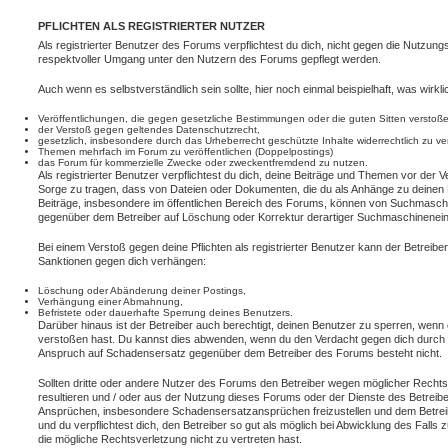
PFLICHTEN ALS REGISTRIERTER NUTZER
Als registrierter Benutzer des Forums verpflichtest du dich, nicht gegen die Nutzungs
respektvoller Umgang unter den Nutzern des Forums gepflegt werden.
Auch wenn es selbstverständlich sein sollte, hier noch einmal beispielhaft, was wirklic
Veröffentlichungen, die gegen gesetzliche Bestimmungen oder die guten Sitten verstoße
der Verstoß gegen geltendes Datenschutzrecht,
gesetzlich, insbesondere durch das Urheberrecht geschützte Inhalte widerrechtlich zu ve
Themen mehrfach im Forum zu veröffentlichen (Doppelpostings)
das Forum für kommerzielle Zwecke oder zweckentfremdend zu nutzen.
Als registrierter Benutzer verpflichtest du dich, deine Beiträge und Themen vor der V
Sorge zu tragen, dass von Dateien oder Dokumenten, die du als Anhänge zu deinen B
Beiträge, insbesondere im öffentlichen Bereich des Forums, können von Suchmaschi
gegenüber dem Betreiber auf Löschung oder Korrektur derartiger Suchmaschineneintr
Bei einem Verstoß gegen deine Pflichten als registrierter Benutzer kann der Betrei
Sanktionen gegen dich verhängen:
Löschung oder Abänderung deiner Postings,
Verhängung einer Abmahnung,
Befristete oder dauerhafte Sperrung deines Benutzers.
Darüber hinaus ist der Betreiber auch berechtigt, deinen Benutzer zu sperren, wenn
verstoßen hast. Du kannst dies abwenden, wenn du den Verdacht gegen dich durch 
Anspruch auf Schadensersatz gegenüber dem Betreiber des Forums besteht nicht.
Sollten dritte oder andere Nutzer des Forums den Betreiber wegen möglicher Rechts
resultieren und / oder aus der Nutzung dieses Forums oder der Dienste des Betreibers
Ansprüchen, insbesondere Schadensersatzansprüchen freizustellen und dem Betreib
und du verpflichtest dich, den Betreiber so gut als möglich bei Abwicklung des Falls
die mögliche Rechtsverletzung nicht zu vertreten hast.