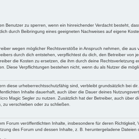
inen Benutzer zu sperren, wenn ein hinreichender Verdacht besteht, d
ich durch Beibringung eines geeigneten Nachweises auf eigene Kost
reiber wegen möglicher Rechtsverstöße in Anspruch nehmen, die aus vo
ibers durch dich entstehen, verpflichtest du dich, den Betreiber von 
iber die Kosten zu ersetzen, die ihm durch deine Rechtsverletzung ent
zen. Diese Verpflichtungen bestehen nicht, wenn du als Nutzer die mögli
n diese urheberrechtsschutzfähig sind, verbleibt grundsätzlich bei d
öffentlichten Inhalte dauerhaft, auch über die Dauer deines Nutzungsve
cro Magic Segler zu nutzen. Zusätzlich hat der Betreiber, auch über 
, zu verschieben oder zu schließen.
m Forum veröffentlichten Inhalte, insbesondere für deren Richtigkeit, 
Nutzung des Forum und dessen Inhalte, z. B. heruntergeladene Dateien