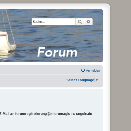
Suche
Erweiterte Suche
Anmelden
Select Language
▼
e E-Mail an forumregistrierung@micromagic-rc-segeln.de