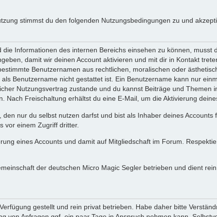
utzung stimmst du den folgenden Nutzungsbedingungen zu und akzeptie
ie Informationen des internen Bereichs einsehen zu können, musst du 
ngeben, damit wir deinen Account aktivieren und mit dir in Kontakt tre
s bestimmte Benutzernamen aus rechtlichen, moralischen oder ästhetis
ls Benutzername nicht gestattet ist. Ein Benutzername kann nur einma
icher Nutzungsvertrag zustande und du kannst Beiträge und Themen im
Nach Freischaltung erhältst du eine E-Mail, um die Aktivierung deine
 den nur du selbst nutzen darfst und bist als Inhaber deines Accounts
vor einem Zugriff dritter.
erung eines Accounts und damit auf Mitgliedschaft im Forum. Respekti
gemeinschaft der deutschen Micro Magic Segler betrieben und dient re
erfügung gestellt und rein privat betrieben. Habe daher bitte Verständ
g von Anfragen ggf. ein paar Tage in Anspruch nehmen kann. Selbstver