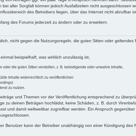
 bei aller Sorgfalt können jedoch Ausfallzeiten nicht ausgeschlossen 
flussbereich des Betreibers liegen, über das Internet nicht abrufbar ist
umfang des Forums jederzeit zu ändern oder zu erweitern.
u dich, nicht gegen die Nutzungsregeln, die guten Sitten oder geltendes
einmal beispielhaft, was wirklich unzulässig ist,
oder die guten Sitten verstoßen, z. B. beleidigende oder unwahre Inhalte,
zte Inhalte widerrechtlich zu veröffentlichen
ostings)
dend zu nutzen.
e Beiträge und Themen vor der Veröffentlichung entsprechend zu überprüf
 zu deinen Beträgen hochlädst, keine Schäden, z. B. durch Virenbefal
st und damit weltweitbar zugreifbar werden. Ein Anspruch gegenüber
 ausgeschlossen.
ierter Benutzer kann der Betreiber unabhängig von einer Kündigung des