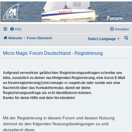
Micro Magic Forum
Deutschland
FAQ
Anmelden
S
Webseite
Foren-Übersicht
Select Language
▼
u
c
Micro Magic Forum Deutschland - Registrierung
h
e
Aufgrund vermehrter gefälschter Registrierungsanfragen schreibe uns
bitte, zusätzlich zu deiner nachfolgenden Registrierung, eine kurze E-Mail
an forumregistrierung@micromagic-rc-segeln.de oder sende uns eine
Nachricht über das Kontaktformular, damit wir deine
Registrierungsanfrage als echt identifizieren können.
Danke für deine Hilfe und dein Verständnis!
Mit der Registrierung in diesem Forum und dessen Nutzung
stimmst du den folgenden Nutzungsbedingungen zu und
akzeptierst diese.