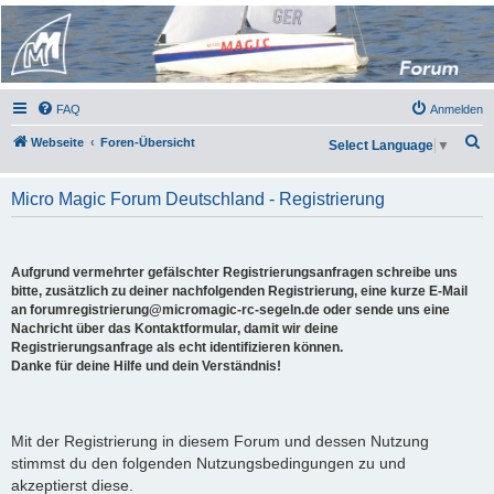
Micro Magic Forum
Deutschland
FAQ
Anmelden
S
Webseite
Foren-Übersicht
Select Language
▼
u
c
Micro Magic Forum Deutschland - Registrierung
h
e
Aufgrund vermehrter gefälschter Registrierungsanfragen schreibe uns
bitte, zusätzlich zu deiner nachfolgenden Registrierung, eine kurze E-Mail
an forumregistrierung@micromagic-rc-segeln.de oder sende uns eine
Nachricht über das Kontaktformular, damit wir deine
Registrierungsanfrage als echt identifizieren können.
Danke für deine Hilfe und dein Verständnis!
Mit der Registrierung in diesem Forum und dessen Nutzung
stimmst du den folgenden Nutzungsbedingungen zu und
akzeptierst diese.