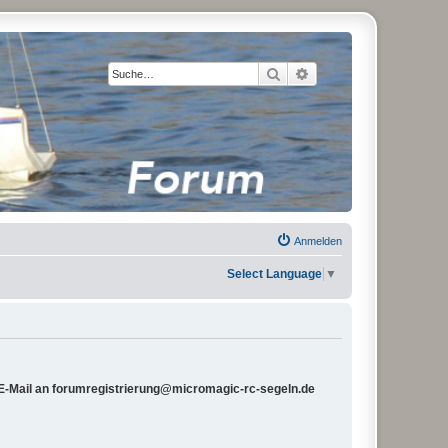
Suche
Erweiterte Suche
Anmelden
Select Language
▼
e E-Mail an forumregistrierung@micromagic-rc-segeln.de