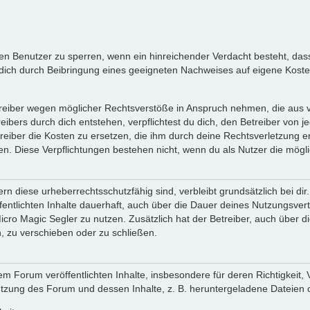
inen Benutzer zu sperren, wenn ein hinreichender Verdacht besteht, d
ich durch Beibringung eines geeigneten Nachweises auf eigene Kost
reiber wegen möglicher Rechtsverstöße in Anspruch nehmen, die aus vo
ibers durch dich entstehen, verpflichtest du dich, den Betreiber von 
iber die Kosten zu ersetzen, die ihm durch deine Rechtsverletzung ent
zen. Diese Verpflichtungen bestehen nicht, wenn du als Nutzer die mögli
n diese urheberrechtsschutzfähig sind, verbleibt grundsätzlich bei d
öffentlichten Inhalte dauerhaft, auch über die Dauer deines Nutzungsve
cro Magic Segler zu nutzen. Zusätzlich hat der Betreiber, auch über 
, zu verschieben oder zu schließen.
m Forum veröffentlichten Inhalte, insbesondere für deren Richtigkeit, 
Nutzung des Forum und dessen Inhalte, z. B. heruntergeladene Dateien