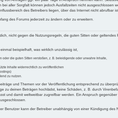
 bei aller Sorgfalt können jedoch Ausfallzeiten nicht ausgeschlossen 
flussbereich des Betreibers liegen, über das Internet nicht abrufbar ist
umfang des Forums jederzeit zu ändern oder zu erweitern.
u dich, nicht gegen die Nutzungsregeln, die guten Sitten oder geltendes
einmal beispielhaft, was wirklich unzulässig ist,
oder die guten Sitten verstoßen, z. B. beleidigende oder unwahre Inhalte,
zte Inhalte widerrechtlich zu veröffentlichen
ostings)
dend zu nutzen.
e Beiträge und Themen vor der Veröffentlichung entsprechend zu überprüf
 zu deinen Beträgen hochlädst, keine Schäden, z. B. durch Virenbefal
st und damit weltweitbar zugreifbar werden. Ein Anspruch gegenüber
 ausgeschlossen.
ierter Benutzer kann der Betreiber unabhängig von einer Kündigung des