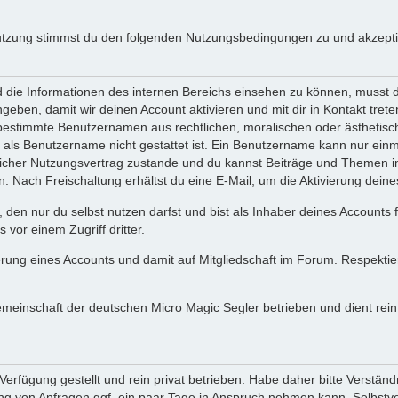
utzung stimmst du den folgenden Nutzungsbedingungen zu und akzeptie
ie Informationen des internen Bereichs einsehen zu können, musst du 
ngeben, damit wir deinen Account aktivieren und mit dir in Kontakt tre
s bestimmte Benutzernamen aus rechtlichen, moralischen oder ästhetis
ls Benutzername nicht gestattet ist. Ein Benutzername kann nur einma
icher Nutzungsvertrag zustande und du kannst Beiträge und Themen im
Nach Freischaltung erhältst du eine E-Mail, um die Aktivierung deine
 den nur du selbst nutzen darfst und bist als Inhaber deines Accounts
vor einem Zugriff dritter.
erung eines Accounts und damit auf Mitgliedschaft im Forum. Respekti
gemeinschaft der deutschen Micro Magic Segler betrieben und dient re
erfügung gestellt und rein privat betrieben. Habe daher bitte Verständ
g von Anfragen ggf. ein paar Tage in Anspruch nehmen kann. Selbstver