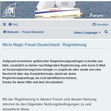
Micro Magic Forum
Deutschland
FAQ
Anmelden
S
Webseite
Foren-Übersicht
Select Language
▼
u
c
Micro Magic Forum Deutschland - Registrierung
h
e
Aufgrund vermehrter gefälschter Registrierungsanfragen schreibe uns
bitte, zusätzlich zu deiner nachfolgenden Registrierung, eine kurze E-Mail
an forumregistrierung@micromagic-rc-segeln.de oder sende uns eine
Nachricht über das Kontaktformular, damit wir deine
Registrierungsanfrage als echt identifizieren können.
Danke für deine Hilfe und dein Verständnis!
Mit der Registrierung in diesem Forum und dessen Nutzung
stimmst du den folgenden Nutzungsbedingungen zu und
akzeptierst diese.