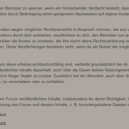
inen Benutzer zu sperren, wenn ein hinreichender Verdacht besteht, d
ich durch Beibringung eines geeigneten Nachweises auf eigene Kost
reiber wegen möglicher Rechtsverstöße in Anspruch nehmen, die aus vo
ibers durch dich entstehen, verpflichtest du dich, den Betreiber von 
iber die Kosten zu ersetzen, die ihm durch deine Rechtsverletzung ent
zen. Diese Verpflichtungen bestehen nicht, wenn du als Nutzer die mögli
n diese urheberrechtsschutzfähig sind, verbleibt grundsätzlich bei d
öffentlichten Inhalte dauerhaft, auch über die Dauer deines Nutzungsve
cro Magic Segler zu nutzen. Zusätzlich hat der Betreiber, auch über 
, zu verschieben oder zu schließen.
m Forum veröffentlichten Inhalte, insbesondere für deren Richtigkeit, 
Nutzung des Forum und dessen Inhalte, z. B. heruntergeladene Dateien
keit.
AGS