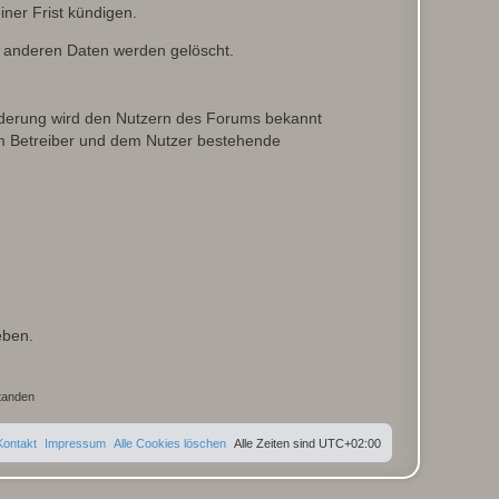
ner Frist kündigen.
le anderen Daten werden gelöscht.
 Änderung wird den Nutzern des Forums bekannt
em Betreiber und dem Nutzer bestehende
eben.
Kontakt
Impressum
Alle Cookies löschen
Alle Zeiten sind
UTC+02:00