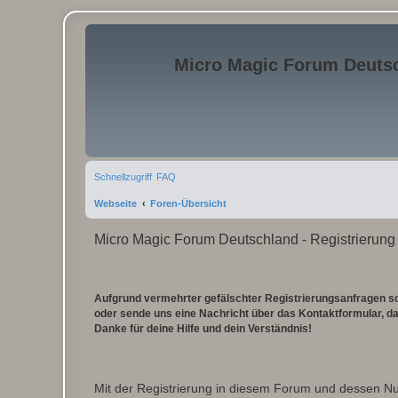
Micro Magic Forum Deuts
Schnellzugriff
FAQ
Webseite
Foren-Übersicht
Micro Magic Forum Deutschland - Registrierung
Aufgrund vermehrter gefälschter Registrierungsanfragen sch
oder sende uns eine Nachricht über das Kontaktformular, dam
Danke für deine Hilfe und dein Verständnis!
Mit der Registrierung in diesem Forum und dessen N