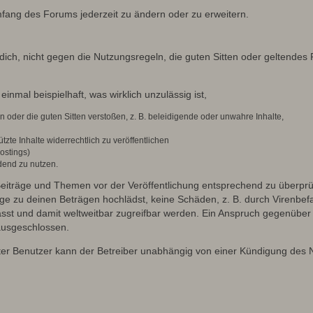
umfang des Forums jederzeit zu ändern oder zu erweitern.
u dich, nicht gegen die Nutzungsregeln, die guten Sitten oder geltendes
einmal beispielhaft, was wirklich unzulässig ist,
oder die guten Sitten verstoßen, z. B. beleidigende oder unwahre Inhalte,
zte Inhalte widerrechtlich zu veröffentlichen
ostings)
dend zu nutzen.
e Beiträge und Themen vor der Veröffentlichung entsprechend zu überprüf
 zu deinen Beträgen hochlädst, keine Schäden, z. B. durch Virenbefal
st und damit weltweitbar zugreifbar werden. Ein Anspruch gegenüber
 ausgeschlossen.
ierter Benutzer kann der Betreiber unabhängig von einer Kündigung des