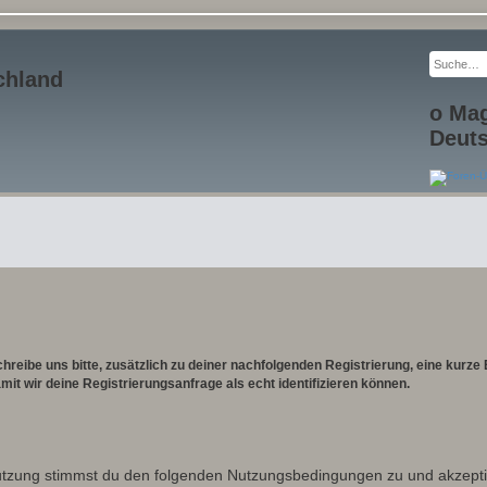
chland
o Ma
Deut
reibe uns bitte, zusätzlich zu deiner nachfolgenden Registrierung, eine kurz
it wir deine Registrierungsanfrage als echt identifizieren können.
utzung stimmst du den folgenden Nutzungsbedingungen zu und akzeptie