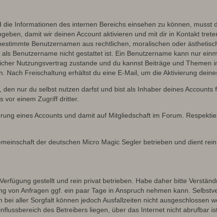
ie Informationen des internen Bereichs einsehen zu können, musst du 
ngeben, damit wir deinen Account aktivieren und mit dir in Kontakt tre
s bestimmte Benutzernamen aus rechtlichen, moralischen oder ästhetis
ls Benutzername nicht gestattet ist. Ein Benutzername kann nur einma
icher Nutzungsvertrag zustande und du kannst Beiträge und Themen im
Nach Freischaltung erhältst du eine E-Mail, um die Aktivierung deine
 den nur du selbst nutzen darfst und bist als Inhaber deines Accounts
vor einem Zugriff dritter.
erung eines Accounts und damit auf Mitgliedschaft im Forum. Respekti
gemeinschaft der deutschen Micro Magic Segler betrieben und dient re
erfügung gestellt und rein privat betrieben. Habe daher bitte Verständ
g von Anfragen ggf. ein paar Tage in Anspruch nehmen kann. Selbstver
 bei aller Sorgfalt können jedoch Ausfallzeiten nicht ausgeschlossen 
flussbereich des Betreibers liegen, über das Internet nicht abrufbar ist