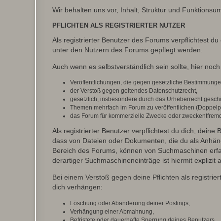
Wir behalten uns vor, Inhalt, Struktur und Funktions
PFLICHTEN ALS REGISTRIERTER NUTZER
Als registrierter Benutzer des Forums verpflichtest d
unter den Nutzern des Forums gepflegt werden.
Auch wenn es selbstverständlich sein sollte, hier noch 
Veröffentlichungen, die gegen gesetzliche Bestimmungen 
der Verstoß gegen geltendes Datenschutzrecht,
gesetzlich, insbesondere durch das Urheberrecht geschüt
Themen mehrfach im Forum zu veröffentlichen (Doppelp
das Forum für kommerzielle Zwecke oder zweckentfrem
Als registrierter Benutzer verpflichtest du dich, dein
dass von Dateien oder Dokumenten, die du als Anhänge
Bereich des Forums, können von Suchmaschinen erfas
derartiger Suchmaschineneinträge ist hiermit explizit
Bei einem Verstoß gegen deine Pflichten als registr
dich verhängen:
Löschung oder Abänderung deiner Postings,
Verhängung einer Abmahnung,
Befristete oder dauerhafte Sperrung deines Benutzers.