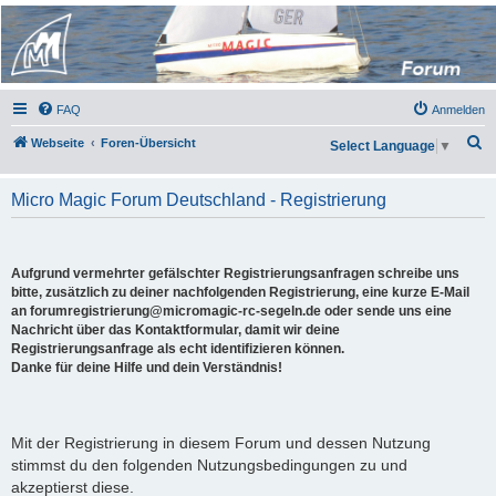
Micro Magic Forum
Deutschland
FAQ
Anmelden
S
Webseite
Foren-Übersicht
Select Language
▼
u
c
Micro Magic Forum Deutschland - Registrierung
h
e
Aufgrund vermehrter gefälschter Registrierungsanfragen schreibe uns
bitte, zusätzlich zu deiner nachfolgenden Registrierung, eine kurze E-Mail
an forumregistrierung@micromagic-rc-segeln.de oder sende uns eine
Nachricht über das Kontaktformular, damit wir deine
Registrierungsanfrage als echt identifizieren können.
Danke für deine Hilfe und dein Verständnis!
Mit der Registrierung in diesem Forum und dessen Nutzung
stimmst du den folgenden Nutzungsbedingungen zu und
akzeptierst diese.