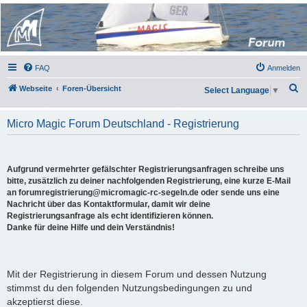
Micro Magic Forum
Deutschland
FAQ
Anmelden
S
Webseite
Foren-Übersicht
Select Language
▼
u
c
Micro Magic Forum Deutschland - Registrierung
h
e
Aufgrund vermehrter gefälschter Registrierungsanfragen schreibe uns
bitte, zusätzlich zu deiner nachfolgenden Registrierung, eine kurze E-Mail
an forumregistrierung@micromagic-rc-segeln.de oder sende uns eine
Nachricht über das Kontaktformular, damit wir deine
Registrierungsanfrage als echt identifizieren können.
Danke für deine Hilfe und dein Verständnis!
Mit der Registrierung in diesem Forum und dessen Nutzung
stimmst du den folgenden Nutzungsbedingungen zu und
akzeptierst diese.