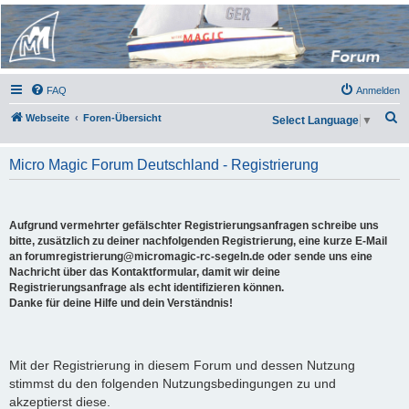
Micro Magic Forum
Deutschland
FAQ
Anmelden
S
Webseite
Foren-Übersicht
Select Language
▼
u
c
Micro Magic Forum Deutschland - Registrierung
h
e
Aufgrund vermehrter gefälschter Registrierungsanfragen schreibe uns
bitte, zusätzlich zu deiner nachfolgenden Registrierung, eine kurze E-Mail
an forumregistrierung@micromagic-rc-segeln.de oder sende uns eine
Nachricht über das Kontaktformular, damit wir deine
Registrierungsanfrage als echt identifizieren können.
Danke für deine Hilfe und dein Verständnis!
Mit der Registrierung in diesem Forum und dessen Nutzung
stimmst du den folgenden Nutzungsbedingungen zu und
akzeptierst diese.