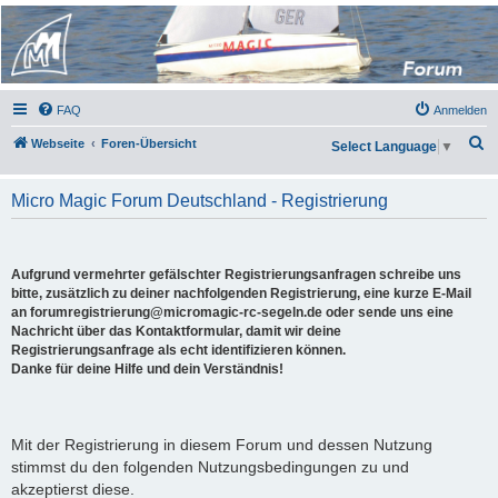
Micro Magic Forum
Deutschland
FAQ
Anmelden
S
Webseite
Foren-Übersicht
Select Language
▼
u
c
Micro Magic Forum Deutschland - Registrierung
h
e
Aufgrund vermehrter gefälschter Registrierungsanfragen schreibe uns
bitte, zusätzlich zu deiner nachfolgenden Registrierung, eine kurze E-Mail
an forumregistrierung@micromagic-rc-segeln.de oder sende uns eine
Nachricht über das Kontaktformular, damit wir deine
Registrierungsanfrage als echt identifizieren können.
Danke für deine Hilfe und dein Verständnis!
Mit der Registrierung in diesem Forum und dessen Nutzung
stimmst du den folgenden Nutzungsbedingungen zu und
akzeptierst diese.