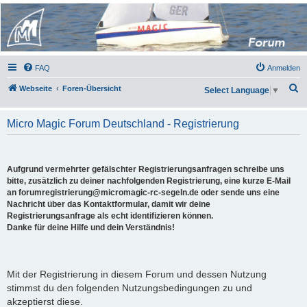
Micro Magic Forum
Deutschland
FAQ
Anmelden
S
Webseite
Foren-Übersicht
Select Language
▼
u
c
Micro Magic Forum Deutschland - Registrierung
h
e
Aufgrund vermehrter gefälschter Registrierungsanfragen schreibe uns
bitte, zusätzlich zu deiner nachfolgenden Registrierung, eine kurze E-Mail
an forumregistrierung@micromagic-rc-segeln.de oder sende uns eine
Nachricht über das Kontaktformular, damit wir deine
Registrierungsanfrage als echt identifizieren können.
Danke für deine Hilfe und dein Verständnis!
Mit der Registrierung in diesem Forum und dessen Nutzung
stimmst du den folgenden Nutzungsbedingungen zu und
akzeptierst diese.