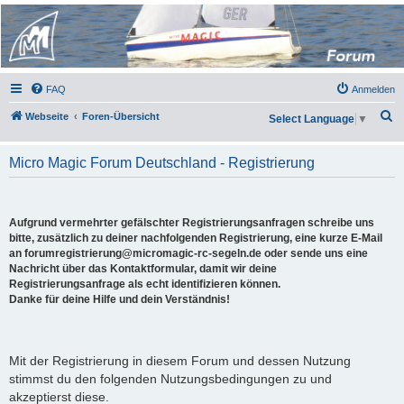
Micro Magic Forum
Deutschland
FAQ
Anmelden
S
Webseite
Foren-Übersicht
Select Language
▼
u
c
Micro Magic Forum Deutschland - Registrierung
h
e
Aufgrund vermehrter gefälschter Registrierungsanfragen schreibe uns
bitte, zusätzlich zu deiner nachfolgenden Registrierung, eine kurze E-Mail
an forumregistrierung@micromagic-rc-segeln.de oder sende uns eine
Nachricht über das Kontaktformular, damit wir deine
Registrierungsanfrage als echt identifizieren können.
Danke für deine Hilfe und dein Verständnis!
Mit der Registrierung in diesem Forum und dessen Nutzung
stimmst du den folgenden Nutzungsbedingungen zu und
akzeptierst diese.