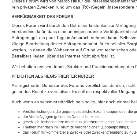
Dieses Forum wird von Marco Hill für die Interessengemeinschaf
rein privaten Zwecken rund um das (RC-)Segeln, insbesondere m
VERFÜGBARKEIT DES FORUMS
Dieses Forum wird durch den Betreiber kostenlos zur Verfügung ge
Verständnis dafür, dass eine uneingeschränkte Verfügbarkeit ni
Anfragen ggf. ein paar Tage in Anspruch nehmen kann. Selbstver
zügige Bearbeitung deiner Anfragen bemüht. Auch bei aller Sorgf
werden, in denen die Webserver auf Grund von technischen oder 
Betreibers liegen, über das Internet nicht abrufbar ist.
Wir behalten uns vor, Inhalt, Struktur und Funktionsumfang des 
PFLICHTEN ALS REGISTRIERTER NUTZER
Als registrierter Benutzer des Forums verpflichtest du dich, nich
geltendes Recht zu verstoßen. Es soll ein respektvoller Umgang
Auch wenn es selbstverständlich sein sollte, hier noch einmal beis
Veröffentlichungen, die gegen gesetzliche Bestimmungen oder die gut
der Verstoß gegen geltendes Datenschutzrecht,
gesetzlich, insbesondere durch das Urheberrecht geschützte Inhalte w
Themen mehrfach im Forum zu veröffentlichen (Doppelpostings)
das Forum für kommerzielle Zwecke oder zweckentfremdend zu nutz