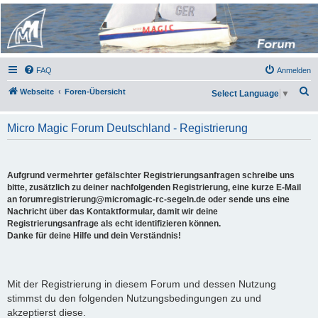
Micro Magic Forum
Deutschland
FAQ
Anmelden
S
Webseite
Foren-Übersicht
Select Language
▼
u
c
Micro Magic Forum Deutschland - Registrierung
h
e
Aufgrund vermehrter gefälschter Registrierungsanfragen schreibe uns
bitte, zusätzlich zu deiner nachfolgenden Registrierung, eine kurze E-Mail
an forumregistrierung@micromagic-rc-segeln.de oder sende uns eine
Nachricht über das Kontaktformular, damit wir deine
Registrierungsanfrage als echt identifizieren können.
Danke für deine Hilfe und dein Verständnis!
Mit der Registrierung in diesem Forum und dessen Nutzung
stimmst du den folgenden Nutzungsbedingungen zu und
akzeptierst diese.