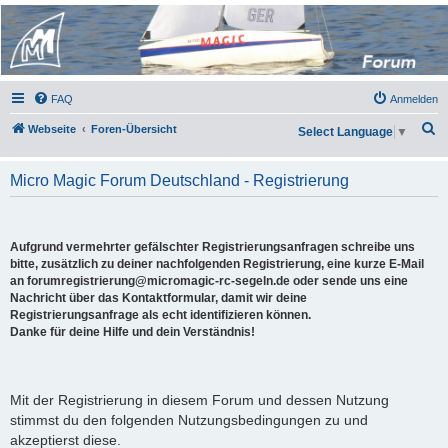
Micro Magic Forum
Deutschland
FAQ
Anmelden
S
Webseite
Foren-Übersicht
Select Language
▼
u
c
Micro Magic Forum Deutschland - Registrierung
h
e
Aufgrund vermehrter gefälschter Registrierungsanfragen schreibe uns
bitte, zusätzlich zu deiner nachfolgenden Registrierung, eine kurze E-Mail
an forumregistrierung@micromagic-rc-segeln.de oder sende uns eine
Nachricht über das Kontaktformular, damit wir deine
Registrierungsanfrage als echt identifizieren können.
Danke für deine Hilfe und dein Verständnis!
Mit der Registrierung in diesem Forum und dessen Nutzung
stimmst du den folgenden Nutzungsbedingungen zu und
akzeptierst diese.