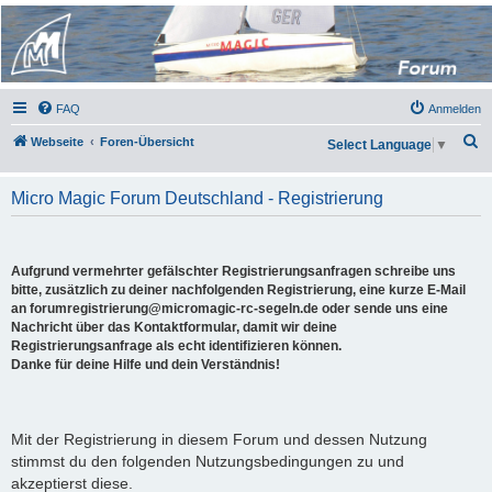
Micro Magic Forum
Deutschland
FAQ
Anmelden
S
Webseite
Foren-Übersicht
Select Language
▼
u
c
Micro Magic Forum Deutschland - Registrierung
h
e
Aufgrund vermehrter gefälschter Registrierungsanfragen schreibe uns
bitte, zusätzlich zu deiner nachfolgenden Registrierung, eine kurze E-Mail
an forumregistrierung@micromagic-rc-segeln.de oder sende uns eine
Nachricht über das Kontaktformular, damit wir deine
Registrierungsanfrage als echt identifizieren können.
Danke für deine Hilfe und dein Verständnis!
Mit der Registrierung in diesem Forum und dessen Nutzung
stimmst du den folgenden Nutzungsbedingungen zu und
akzeptierst diese.