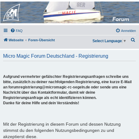
Micro Magic Forum
Deutschland
FAQ
Anmelden
S
Webseite
Foren-Übersicht
Select Language
▼
u
c
Micro Magic Forum Deutschland - Registrierung
h
e
Aufgrund vermehrter gefälschter Registrierungsanfragen schreibe uns
bitte, zusätzlich zu deiner nachfolgenden Registrierung, eine kurze E-Mail
an forumregistrierung@micromagic-rc-segeln.de oder sende uns eine
Nachricht über das Kontaktformular, damit wir deine
Registrierungsanfrage als echt identifizieren können.
Danke für deine Hilfe und dein Verständnis!
Mit der Registrierung in diesem Forum und dessen Nutzung
stimmst du den folgenden Nutzungsbedingungen zu und
akzeptierst diese.