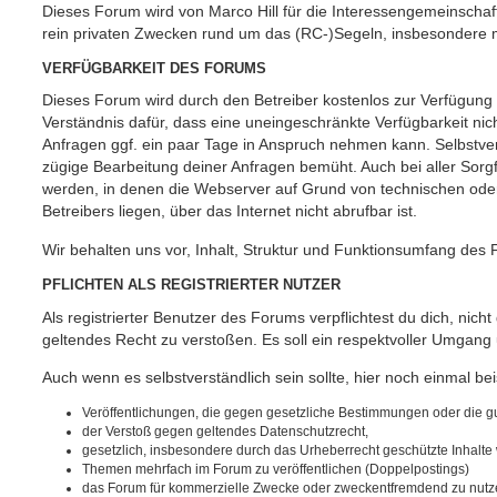
Dieses Forum wird von Marco Hill für die Interessengemeinschaf
rein privaten Zwecken rund um das (RC-)Segeln, insbesondere m
VERFÜGBARKEIT DES FORUMS
Dieses Forum wird durch den Betreiber kostenlos zur Verfügung ge
Verständnis dafür, dass eine uneingeschränkte Verfügbarkeit ni
Anfragen ggf. ein paar Tage in Anspruch nehmen kann. Selbstver
zügige Bearbeitung deiner Anfragen bemüht. Auch bei aller Sorgf
werden, in denen die Webserver auf Grund von technischen oder 
Betreibers liegen, über das Internet nicht abrufbar ist.
Wir behalten uns vor, Inhalt, Struktur und Funktionsumfang des 
PFLICHTEN ALS REGISTRIERTER NUTZER
Als registrierter Benutzer des Forums verpflichtest du dich, nich
geltendes Recht zu verstoßen. Es soll ein respektvoller Umgang
Auch wenn es selbstverständlich sein sollte, hier noch einmal beis
Veröffentlichungen, die gegen gesetzliche Bestimmungen oder die gut
der Verstoß gegen geltendes Datenschutzrecht,
gesetzlich, insbesondere durch das Urheberrecht geschützte Inhalte w
Themen mehrfach im Forum zu veröffentlichen (Doppelpostings)
das Forum für kommerzielle Zwecke oder zweckentfremdend zu nutz