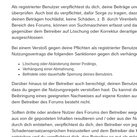
Als registrierter Benutzer verpflichtest du dich, deine Beiträge
überprüfen. Auch bist du verpflichtet, dafür Sorge zu tragen, d
deinen Beträgen hochlädst, keine Schäden, z. B. durch Virenbefa
Bereich des Forums, können von Suchmaschinen erfasst und dam
gegenüber dem Betreiber auf Löschung oder Korrektur derartiger
ausgeschlossen.
Bei einem Verstoß gegen deine Pflichten als registrierter Benut
Nutzungsvertrags die folgenden Sanktionen gegen dich verhäng
Löschung oder Abänderung deiner Postings,
Verhängung einer Abmahnung,
Befristete oder dauerhafte Sperrung deines Benutzers.
Darüber hinaus ist der Betreiber auch berechtigt, deinen Benutz
dass du gegen die Nutzungsregeln verstoßen hast. Du kannst d
Beibringung eines geeigneten Nachweises auf eigene Kosten a
dem Betreiber des Forums besteht nicht.
Sollten dritte oder andere Nutzer des Forums den Betreiber we
aus von dir geposteten Inhalten resultieren und / oder aus der 
durch dich entstehen, verpflichtest du dich, den Betreiber von j
Schadensersatzansprüchen freizustellen und dem Betreiber die 
entstehen und du verpflichtest dich, den Betreiber so gut als mög