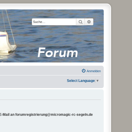
Suche
Erweiterte Suche
Anmelden
Select Language
▼
e E-Mail an forumregistrierung@micromagic-rc-segeln.de