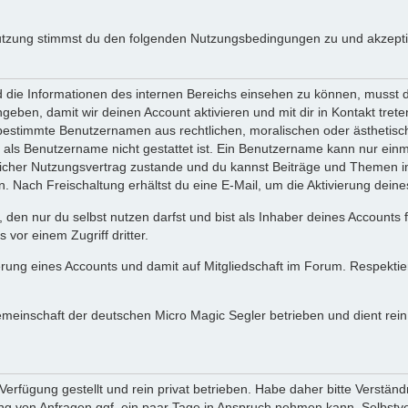
utzung stimmst du den folgenden Nutzungsbedingungen zu und akzeptie
ie Informationen des internen Bereichs einsehen zu können, musst du 
ngeben, damit wir deinen Account aktivieren und mit dir in Kontakt tre
s bestimmte Benutzernamen aus rechtlichen, moralischen oder ästhetis
ls Benutzername nicht gestattet ist. Ein Benutzername kann nur einma
icher Nutzungsvertrag zustande und du kannst Beiträge und Themen im
Nach Freischaltung erhältst du eine E-Mail, um die Aktivierung deine
 den nur du selbst nutzen darfst und bist als Inhaber deines Accounts
vor einem Zugriff dritter.
erung eines Accounts und damit auf Mitgliedschaft im Forum. Respekti
gemeinschaft der deutschen Micro Magic Segler betrieben und dient re
erfügung gestellt und rein privat betrieben. Habe daher bitte Verständ
g von Anfragen ggf. ein paar Tage in Anspruch nehmen kann. Selbstver