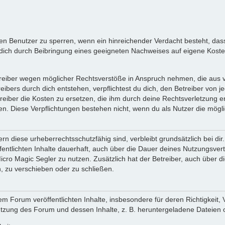
inen Benutzer zu sperren, wenn ein hinreichender Verdacht besteht, d
ich durch Beibringung eines geeigneten Nachweises auf eigene Kost
reiber wegen möglicher Rechtsverstöße in Anspruch nehmen, die aus vo
ibers durch dich entstehen, verpflichtest du dich, den Betreiber von 
iber die Kosten zu ersetzen, die ihm durch deine Rechtsverletzung ent
zen. Diese Verpflichtungen bestehen nicht, wenn du als Nutzer die mögli
n diese urheberrechtsschutzfähig sind, verbleibt grundsätzlich bei d
öffentlichten Inhalte dauerhaft, auch über die Dauer deines Nutzungsve
cro Magic Segler zu nutzen. Zusätzlich hat der Betreiber, auch über 
, zu verschieben oder zu schließen.
m Forum veröffentlichten Inhalte, insbesondere für deren Richtigkeit, 
Nutzung des Forum und dessen Inhalte, z. B. heruntergeladene Dateien