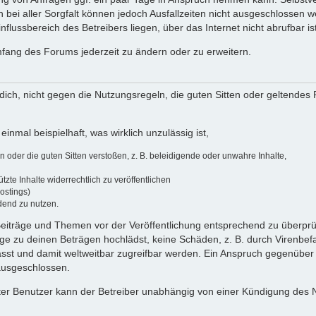
 bei aller Sorgfalt können jedoch Ausfallzeiten nicht ausgeschlossen 
flussbereich des Betreibers liegen, über das Internet nicht abrufbar ist
umfang des Forums jederzeit zu ändern oder zu erweitern.
u dich, nicht gegen die Nutzungsregeln, die guten Sitten oder geltendes
einmal beispielhaft, was wirklich unzulässig ist,
oder die guten Sitten verstoßen, z. B. beleidigende oder unwahre Inhalte,
zte Inhalte widerrechtlich zu veröffentlichen
ostings)
dend zu nutzen.
e Beiträge und Themen vor der Veröffentlichung entsprechend zu überprüf
 zu deinen Beträgen hochlädst, keine Schäden, z. B. durch Virenbefal
st und damit weltweitbar zugreifbar werden. Ein Anspruch gegenüber
 ausgeschlossen.
ierter Benutzer kann der Betreiber unabhängig von einer Kündigung des