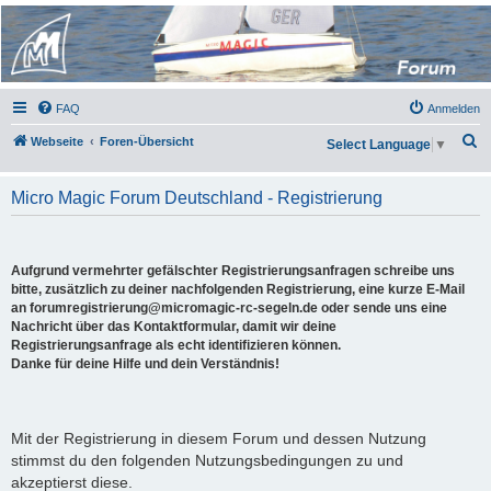
Micro Magic Forum
Deutschland
FAQ
Anmelden
S
Webseite
Foren-Übersicht
Select Language
▼
u
c
Micro Magic Forum Deutschland - Registrierung
h
e
Aufgrund vermehrter gefälschter Registrierungsanfragen schreibe uns
bitte, zusätzlich zu deiner nachfolgenden Registrierung, eine kurze E-Mail
an forumregistrierung@micromagic-rc-segeln.de oder sende uns eine
Nachricht über das Kontaktformular, damit wir deine
Registrierungsanfrage als echt identifizieren können.
Danke für deine Hilfe und dein Verständnis!
Mit der Registrierung in diesem Forum und dessen Nutzung
stimmst du den folgenden Nutzungsbedingungen zu und
akzeptierst diese.