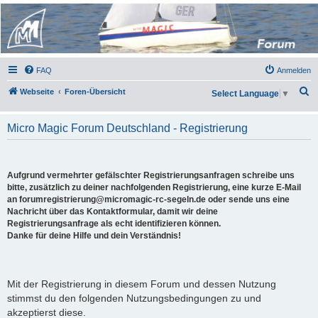
Micro Magic Forum
Deutschland
FAQ
Anmelden
S
Webseite
Foren-Übersicht
Select Language
▼
u
c
Micro Magic Forum Deutschland - Registrierung
h
e
Aufgrund vermehrter gefälschter Registrierungsanfragen schreibe uns
bitte, zusätzlich zu deiner nachfolgenden Registrierung, eine kurze E-Mail
an forumregistrierung@micromagic-rc-segeln.de oder sende uns eine
Nachricht über das Kontaktformular, damit wir deine
Registrierungsanfrage als echt identifizieren können.
Danke für deine Hilfe und dein Verständnis!
Mit der Registrierung in diesem Forum und dessen Nutzung
stimmst du den folgenden Nutzungsbedingungen zu und
akzeptierst diese.