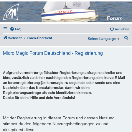
Micro Magic Forum
Deutschland
FAQ
Anmelden
S
Webseite
Foren-Übersicht
Select Language
▼
u
c
Micro Magic Forum Deutschland - Registrierung
h
e
Aufgrund vermehrter gefälschter Registrierungsanfragen schreibe uns
bitte, zusätzlich zu deiner nachfolgenden Registrierung, eine kurze E-Mail
an forumregistrierung@micromagic-rc-segeln.de oder sende uns eine
Nachricht über das Kontaktformular, damit wir deine
Registrierungsanfrage als echt identifizieren können.
Danke für deine Hilfe und dein Verständnis!
Mit der Registrierung in diesem Forum und dessen Nutzung
stimmst du den folgenden Nutzungsbedingungen zu und
akzeptierst diese.