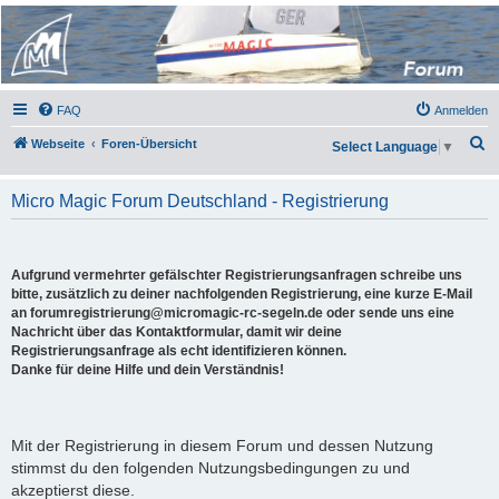
Micro Magic Forum
Deutschland
FAQ
Anmelden
S
Webseite
Foren-Übersicht
Select Language
▼
u
c
Micro Magic Forum Deutschland - Registrierung
h
e
Aufgrund vermehrter gefälschter Registrierungsanfragen schreibe uns
bitte, zusätzlich zu deiner nachfolgenden Registrierung, eine kurze E-Mail
an forumregistrierung@micromagic-rc-segeln.de oder sende uns eine
Nachricht über das Kontaktformular, damit wir deine
Registrierungsanfrage als echt identifizieren können.
Danke für deine Hilfe und dein Verständnis!
Mit der Registrierung in diesem Forum und dessen Nutzung
stimmst du den folgenden Nutzungsbedingungen zu und
akzeptierst diese.