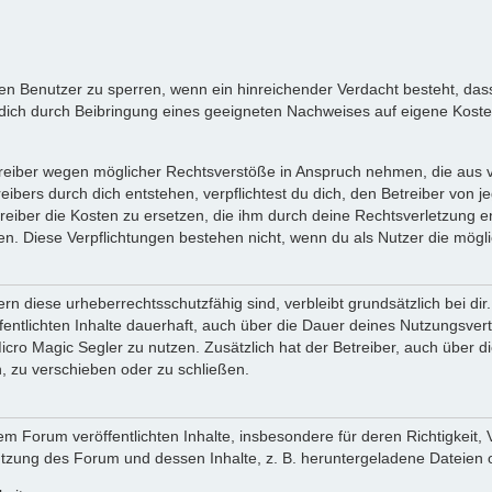
inen Benutzer zu sperren, wenn ein hinreichender Verdacht besteht, d
ich durch Beibringung eines geeigneten Nachweises auf eigene Kost
reiber wegen möglicher Rechtsverstöße in Anspruch nehmen, die aus vo
ibers durch dich entstehen, verpflichtest du dich, den Betreiber von 
iber die Kosten zu ersetzen, die ihm durch deine Rechtsverletzung ent
zen. Diese Verpflichtungen bestehen nicht, wenn du als Nutzer die mögli
n diese urheberrechtsschutzfähig sind, verbleibt grundsätzlich bei d
öffentlichten Inhalte dauerhaft, auch über die Dauer deines Nutzungsve
cro Magic Segler zu nutzen. Zusätzlich hat der Betreiber, auch über 
, zu verschieben oder zu schließen.
m Forum veröffentlichten Inhalte, insbesondere für deren Richtigkeit, 
Nutzung des Forum und dessen Inhalte, z. B. heruntergeladene Dateien