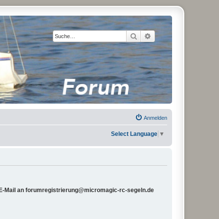
Suche
Erweiterte Suche
Anmelden
Select Language
▼
e E-Mail an forumregistrierung@micromagic-rc-segeln.de