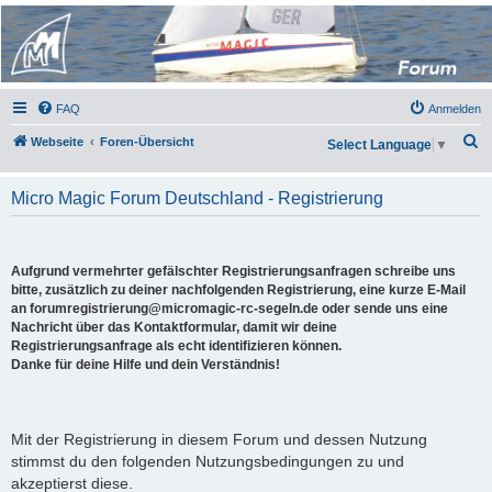
Micro Magic Forum
Deutschland
FAQ
Anmelden
S
Webseite
Foren-Übersicht
Select Language
▼
u
c
Micro Magic Forum Deutschland - Registrierung
h
e
Aufgrund vermehrter gefälschter Registrierungsanfragen schreibe uns
bitte, zusätzlich zu deiner nachfolgenden Registrierung, eine kurze E-Mail
an forumregistrierung@micromagic-rc-segeln.de oder sende uns eine
Nachricht über das Kontaktformular, damit wir deine
Registrierungsanfrage als echt identifizieren können.
Danke für deine Hilfe und dein Verständnis!
Mit der Registrierung in diesem Forum und dessen Nutzung
stimmst du den folgenden Nutzungsbedingungen zu und
akzeptierst diese.