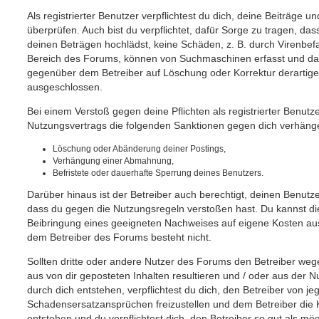
Als registrierter Benutzer verpflichtest du dich, deine Beiträge
überprüfen. Auch bist du verpflichtet, dafür Sorge zu tragen, d
deinen Beträgen hochlädst, keine Schäden, z. B. durch Virenbefa
Bereich des Forums, können von Suchmaschinen erfasst und dam
gegenüber dem Betreiber auf Löschung oder Korrektur derartiger
ausgeschlossen.
Bei einem Verstoß gegen deine Pflichten als registrierter Benut
Nutzungsvertrags die folgenden Sanktionen gegen dich verhäng
Löschung oder Abänderung deiner Postings,
Verhängung einer Abmahnung,
Befristete oder dauerhafte Sperrung deines Benutzers.
Darüber hinaus ist der Betreiber auch berechtigt, deinen Benutz
dass du gegen die Nutzungsregeln verstoßen hast. Du kannst d
Beibringung eines geeigneten Nachweises auf eigene Kosten a
dem Betreiber des Forums besteht nicht.
Sollten dritte oder andere Nutzer des Forums den Betreiber we
aus von dir geposteten Inhalten resultieren und / oder aus der 
durch dich entstehen, verpflichtest du dich, den Betreiber von j
Schadensersatzansprüchen freizustellen und dem Betreiber die 
entstehen und du verpflichtest dich, den Betreiber so gut als mög