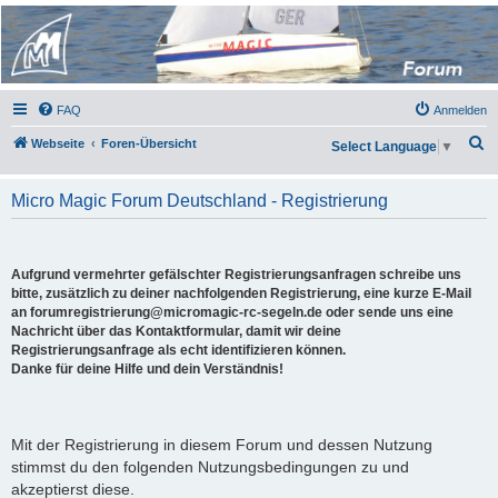
Micro Magic Forum
Deutschland
FAQ
Anmelden
S
Webseite
Foren-Übersicht
Select Language
▼
u
c
Micro Magic Forum Deutschland - Registrierung
h
e
Aufgrund vermehrter gefälschter Registrierungsanfragen schreibe uns
bitte, zusätzlich zu deiner nachfolgenden Registrierung, eine kurze E-Mail
an forumregistrierung@micromagic-rc-segeln.de oder sende uns eine
Nachricht über das Kontaktformular, damit wir deine
Registrierungsanfrage als echt identifizieren können.
Danke für deine Hilfe und dein Verständnis!
Mit der Registrierung in diesem Forum und dessen Nutzung
stimmst du den folgenden Nutzungsbedingungen zu und
akzeptierst diese.