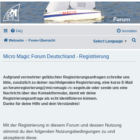
Micro Magic Forum
Deutschland
FAQ
Anmelden
S
Webseite
Foren-Übersicht
Select Language
▼
u
c
Micro Magic Forum Deutschland - Registrierung
h
e
Aufgrund vermehrter gefälschter Registrierungsanfragen schreibe uns
bitte, zusätzlich zu deiner nachfolgenden Registrierung, eine kurze E-Mail
an forumregistrierung@micromagic-rc-segeln.de oder sende uns eine
Nachricht über das Kontaktformular, damit wir deine
Registrierungsanfrage als echt identifizieren können.
Danke für deine Hilfe und dein Verständnis!
Mit der Registrierung in diesem Forum und dessen Nutzung
stimmst du den folgenden Nutzungsbedingungen zu und
akzeptierst diese.