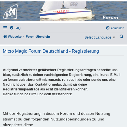
Micro Magic Forum
Deutschland
FAQ
Anmelden
S
Webseite
Foren-Übersicht
Select Language
▼
u
c
Micro Magic Forum Deutschland - Registrierung
h
e
Aufgrund vermehrter gefälschter Registrierungsanfragen schreibe uns
bitte, zusätzlich zu deiner nachfolgenden Registrierung, eine kurze E-Mail
an forumregistrierung@micromagic-rc-segeln.de oder sende uns eine
Nachricht über das Kontaktformular, damit wir deine
Registrierungsanfrage als echt identifizieren können.
Danke für deine Hilfe und dein Verständnis!
Mit der Registrierung in diesem Forum und dessen Nutzung
stimmst du den folgenden Nutzungsbedingungen zu und
akzeptierst diese.