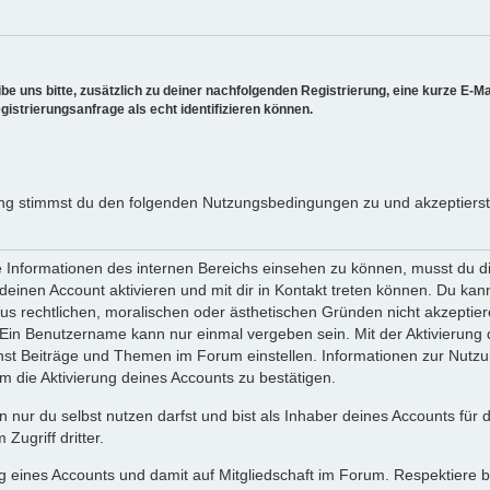
e uns bitte, zusätzlich zu deiner nachfolgenden Registrierung, eine kurze E-
gistrierungsanfrage als echt identifizieren können.
ng stimmst du den folgenden Nutzungsbedingungen zu und akzeptierst
nformationen des internen Bereichs einsehen zu können, musst du dich
deinen Account aktivieren und mit dir in Kontakt treten können. Du ka
aus rechtlichen, moralischen oder ästhetischen Gründen nicht akzepti
. Ein Benutzername kann nur einmal vergeben sein. Mit der Aktivieru
nst Beiträge und Themen im Forum einstellen. Informationen zur Nutz
m die Aktivierung deines Accounts zu bestätigen.
n nur du selbst nutzen darfst und bist als Inhaber deines Accounts für
Zugriff dritter.
g eines Accounts und damit auf Mitgliedschaft im Forum. Respektiere b