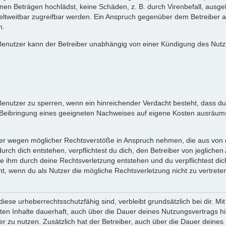
en Beträgen hochlädst, keine Schäden, z. B. durch Virenbefall, ausgeh
tweitbar zugreifbar werden. Ein Anspruch gegenüber dem Betreiber au
n.
er Benutzer kann der Betreiber unabhängig von einer Kündigung des Nut
 Benutzer zu sperren, wenn ein hinreichender Verdacht besteht, dass 
Beibringung eines geeigneten Nachweises auf eigene Kosten ausräum
er wegen möglicher Rechtsverstöße in Anspruch nehmen, die aus von di
urch dich entstehen, verpflichtest du dich, den Betreiber von jeglic
ie ihm durch deine Rechtsverletzung entstehen und du verpflichtest dic
ht, wenn du als Nutzer die mögliche Rechtsverletzung nicht zu vertreten
iese urheberrechtsschutzfähig sind, verbleibt grundsätzlich bei dir. 
ichten Inhalte dauerhaft, auch über die Dauer deines Nutzungsvertrags 
r zu nutzen. Zusätzlich hat der Betreiber, auch über die Dauer deine