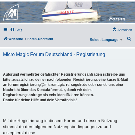
Micro Magic Forum
Deutschland
FAQ
Anmelden
S
Webseite
Foren-Übersicht
Select Language
▼
u
c
Micro Magic Forum Deutschland - Registrierung
h
e
Aufgrund vermehrter gefälschter Registrierungsanfragen schreibe uns
bitte, zusätzlich zu deiner nachfolgenden Registrierung, eine kurze E-Mail
an forumregistrierung@micromagic-rc-segeln.de oder sende uns eine
Nachricht über das Kontaktformular, damit wir deine
Registrierungsanfrage als echt identifizieren können.
Danke für deine Hilfe und dein Verständnis!
Mit der Registrierung in diesem Forum und dessen Nutzung
stimmst du den folgenden Nutzungsbedingungen zu und
akzeptierst diese.