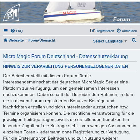
Micro Magic Forum
Deutschland
FAQ
Registrieren
Anmelden
S
Webseite
Foren-Übersicht
Select Language
▼
u
c
Micro Magic Forum Deutschland - Datenschutzerklärung
h
HINWEIS ZUR VERARBEITUNG PERSONENBEZOGENER DATEN
e
Der Betreiber stellt mit diesem Forum für die
Interessengemeinschaft der deutschen MicroMagic Segler eine
Plattform zur Verfügung, um den gemeinsamen Interessen
nachzukommen. Dabei schafft der Betreiber den Rahmen, in dem
die in diesem Forum registrierten Benutzer Beiträge und
Nachrichten erstellen und sich untereinander austauschen bzw.
Termine organisieren können. Die rechtliche Verantwortung für die
jeweiligen Beiträge tragen jeweils die erstellenden Benutzer. Ein
lesender Zugriff auf die Beiträge steht - von wenigen Ausnahmen in
einzelnen Foren - jedermann ohne Registrierung zur Verfügung.
Für die Erstellung von Beiträgen und zur Nutzung weiterer