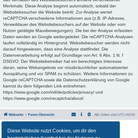
Merkmale. Diese Analyse beginnt automatisch, sobald der
Websitebesucher die Website betritt. Zur Analyse wertet
reCAPTCHA verschiedene Informationen aus (z.B. IP-Adresse,
Verweildauer des Websitebesuchers auf der Website oder vom
Nutzer getätigte Mausbewegungen). Die bei der Analyse erfassten
Daten werden an Google weitergeleitet. Die reCAPTCHA-Analysen
laufen vollständig im Hintergrund. Websitebesucher werden nicht
darauf hingewiesen, dass eine Analyse stattfindet. Die
Datenverarbeitung erfolgt auf Grundlage von Art. 6 Abs. 1 lit. f
DSGVO. Der Websitebetreiber hat ein berechtigtes Interesse
daran, seine Webangebote vor missbräuchlicher automatisierter
Ausspähung und vor SPAM zu schützen. Weitere Informationen zu
Google reCAPTCHA sowie die Datenschutzerklärung von Google
kannst du dem folgenden Link entnehmen:
https://www.google.com/intl/de/policies/privacy/ und
https://www.google.com/recaptcha/about/.
Webseite
Foren-Übersicht
Alle Zeiten sind
UTC+02:00
Powered by
phpBB
® Forum Software © phpBB Limited
Diese Website nutzt Cookies, um dir den
Deutsche Übersetzung durch
phpBB.de
Datenschutz
|
Nutzungsbedingungen