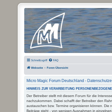
Micro Magic Forum Deutschland
Schnellzugriff
FAQ
Webseite
Foren-Übersicht
Micro Magic Forum Deutschland - Datenschutze
HINWEIS ZUR VERARBEITUNG PERSONENBEZOGENE
Der Betreiber stellt mit diesem Forum für die Inter
nachzukommen. Dabei schafft der Betreiber den Rahme
austauschen bzw. Termine organisieren können. Die rech
Beiträge steht - von wenigen Ausnahmen in einzelnen