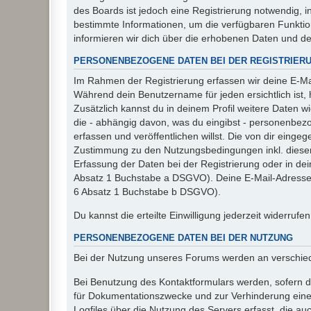
des Boards ist jedoch eine Registrierung notwendig,
bestimmte Informationen, um die verfügbaren Funkti
informieren wir dich über die erhobenen Daten und d
PERSONENBEZOGENE DATEN BEI DER REGISTRIER
Im Rahmen der Registrierung erfassen wir deine E-Mai
Während dein Benutzername für jeden ersichtlich ist, ha
Zusätzlich kannst du in deinem Profil weitere Daten w
die - abhängig davon, was du eingibst - personenbez
erfassen und veröffentlichen willst. Die von dir eing
Zustimmung zu den Nutzungsbedingungen inkl. dieser 
Erfassung der Daten bei der Registrierung oder in dein
Absatz 1 Buchstabe a DSGVO). Deine E-Mail-Adresse s
6 Absatz 1 Buchstabe b DSGVO).
Du kannst die erteilte Einwilligung jederzeit widerrufe
PERSONENBEZOGENE DATEN BEI DER NUTZUNG
Bei der Nutzung unseres Forums werden an verschie
Bei Benutzung des Kontaktformulars werden, sofern du
für Dokumentationszwecke und zur Verhinderung eines
Logfiles über die Nutzung des Servers erfasst, die auc