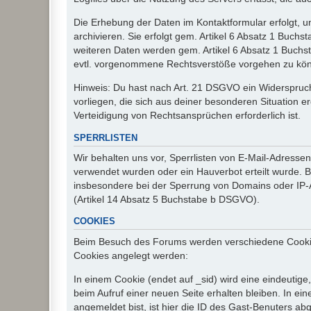
Die Erhebung der Daten im Kontaktformular erfolgt,
archivieren. Sie erfolgt gem. Artikel 6 Absatz 1 Buchs
weiteren Daten werden gem. Artikel 6 Absatz 1 Buchs
evtl. vorgenommene Rechtsverstöße vorgehen zu kö
Hinweis: Du hast nach Art. 21 DSGVO ein Widerspruch
vorliegen, die sich aus deiner besonderen Situation 
Verteidigung von Rechtsansprüchen erforderlich ist.
SPERRLISTEN
Wir behalten uns vor, Sperrlisten von E-Mail-Adress
verwendet wurden oder ein Hauverbot erteilt wurde. Ba
insbesondere bei der Sperrung von Domains oder IP-A
(Artikel 14 Absatz 5 Buchstabe b DSGVO).
COOKIES
Beim Besuch des Forums werden verschiedene Cookies e
Cookies angelegt werden:
In einem Cookie (endet auf _sid) wird eine eindeutige, 
beim Aufruf einer neuen Seite erhalten bleiben. In ei
angemeldet bist, ist hier die ID des Gast-Benuters ab