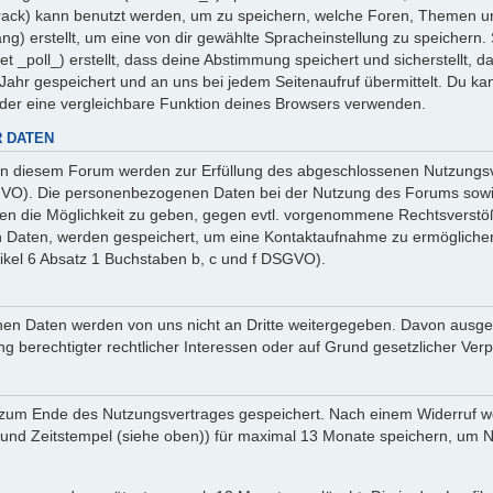
 _track) kann benutzt werden, um zu speichern, welche Foren, Themen un
ng) erstellt, um eine von dir gewählte Spracheinstellung zu speicher
et _poll_) erstellt, dass deine Abstimmung speichert und sicherstellt,
ahr gespeichert und an uns bei jedem Seitenaufruf übermittelt. Du ka
oder eine vergleichbare Funktion deines Browsers verwenden.
 DATEN
n diesem Forum werden zur Erfüllung des abgeschlossenen Nutzungsve
SGVO). Die personenbezogenen Daten bei der Nutzung des Forums sowie
ten die Möglichkeit zu geben, gegen evtl. vorgenommene Rechtsverstö
en Daten, werden gespeichert, um eine Kontaktaufnahme zu ermöglich
ikel 6 Absatz 1 Buchstaben b, c und f DSGVO).
sehenen Daten werden von uns nicht an Dritte weitergegeben. Davon au
ng berechtigter rechtlicher Interessen oder auf Grund gesetzlicher Verp
 zum Ende des Nutzungsvertrages gespeichert. Nach einem Widerruf wer
nd Zeitstempel (siehe oben)) für maximal 13 Monate speichern, um Na