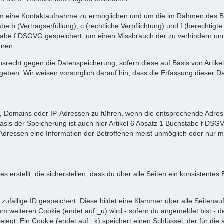
 um eine Kontaktaufnahme zu ermöglichen und um die im Rahmen des B
tabe b (Vertragserfüllung), c (rechtliche Verpflichtung) und f (berechti
tabe f DSGVO gespeichert, um einen Missbrauch der zu verhindern und 
nnen.
srecht gegen die Datenspeicherung, sofern diese auf Basis von Artik
ergeben. Wir weisen vorsorglich darauf hin, dass die Erfassung diese
en, Domains oder IP-Adressen zu führen, wenn die entsprechende Adress
sis der Speicherung ist auch hier Artikel 6 Absatz 1 Buchstabe f DSGV
dressen eine Information der Betroffenen meist unmöglich oder nur m
rstellt, die sicherstellen, dass du über alle Seiten ein konsistentes
zufällige ID gespeichert. Diese bildet eine Klammer über alle Seitenaufr
nem weiteren Cookie (endet auf _u) wird - sofern du angemeldet bist - 
gelegt. Ein Cookie (endet auf _k) speichert einen Schlüssel, der für d