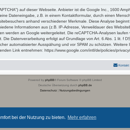
TCHA") auf dieser Webseite. Anbieter ist die Google Inc., 1600 Amp
eine Dateneingabe, z.B. in einem Kontaktformular, durch einen Mensch
itebesuchers anhand verschiedener Merkmale. Diese Analyse beginnt 
hiedene Informationen aus (z.B. IP-Adresse, Verweildauer des Website
en werden an Google weitergeleitet. Die reCAPTCHA-Analysen laufen 
t. Die Datenverarbeitung erfolgt auf Grundlage von Art. 6 Abs. 1 lit. f
icher automatisierter Ausspähung und vor SPAM zu schützen. Weitere
nden Link entnehmen: https://www.google.com/intl/de/policies/privacy
Kontakt
Powered by
phpBB
® Forum Software © phpBB Limited
Deutsche Übersetzung durch
phpBB.de
Datenschutz
|
Nutzungsbedingungen
mfort bei der Nutzung zu bieten.
Mehr erfahren