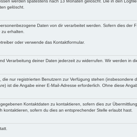
Adressen werden spätestens nach 13 Monaten gelöscht. Die in den Logf
en gelöscht.
ersonenbezogene Daten von dir verarbeitet werden. Sofern dies der Fal
zu erhalten.
etreiber oder verwende das Kontaktformular.
und Verarbeitung deiner Daten jederzeit zu widerrufen. Wir werden in 
, die nur registrierten Benutzern zur Verfügung stehen (insbesondere d
e) ist die Angabe einer E-Mail-Adresse erforderlich. Ohne diese Angabe
ngegebenen Kontaktdaten zu kontaktieren, sofern dies zur Übermittlung
h kontaktieren, sofern du dies an entsprechender Stelle erlaubt hast.
att.