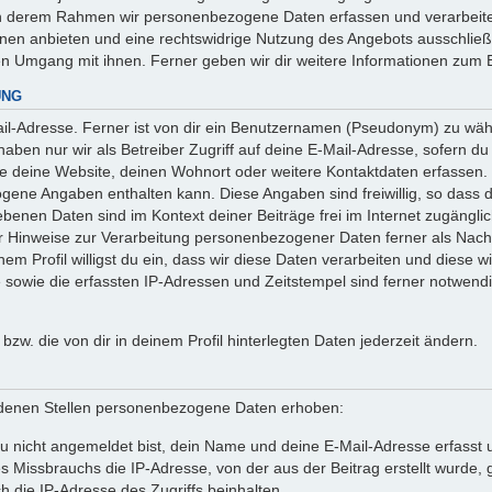
 in derem Rahmen wir personenbezogene Daten erfassen und verarbeite
onen anbieten und eine rechtswidrige Nutzung des Angebots ausschlie
en Umgang mit ihnen. Ferner geben wir dir weitere Informationen zum 
UNG
l-Adresse. Ferner ist von dir ein Benutzernamen (Pseudonym) zu wähle
ben nur wir als Betreiber Zugriff auf deine E-Mail-Adresse, sofern du die
ie deine Website, deinen Wohnort oder weitere Kontaktdaten erfassen. 
ogene Angaben enthalten kann. Diese Angaben sind freiwillig, so dass 
egebenen Daten sind im Kontext deiner Beiträge frei im Internet zugäng
Hinweise zur Verarbeitung personenbezogener Daten ferner als Nachw
em Profil willigst du ein, dass wir diese Daten verarbeiten und diese w
owie die erfassten IP-Adressen und Zeitstempel sind ferner notwendig
n bzw. die von dir in deinem Profil hinterlegten Daten jederzeit ändern.
denen Stellen personenbezogene Daten erhoben:
 nicht angemeldet bist, dein Name und deine E-Mail-Adresse erfasst un
 Missbrauchs die IP-Adresse, von der aus der Beitrag erstellt wurde
h die IP-Adresse des Zugriffs beinhalten.